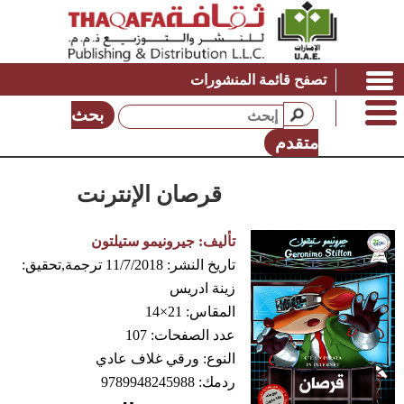
تصفح قائمة المنشورات
بحث
متقدم
قرصان الإنترنت
تأليف:
جيرونيمو ستيلتون
تاريخ النشر:
11/7/2018
ترجمة,تحقيق:
زينة ادريس
المقاس:
21×14
عدد الصفحات:
107
النوع:
ورقي غلاف عادي
ردمك:
9789948245988