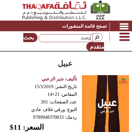
تصفح قائمة المنشورات
بحث
متقدم
عبيل
تأليف:
نذير الزعبي
تاريخ النشر:
15/3/2019
المقاس:
21×14
عدد الصفحات:
261
النوع:
ورقي غلاف عادي
ردمك:
9789948370833
السعر:
11
$