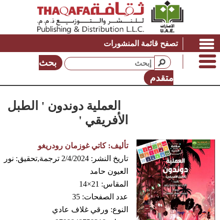
تصفح قائمة المنشورات
بحث
متقدم
العملية دوندون ' الطبل
الأفريقي '
تأليف:
كاتي غوزمان رودريغو
تاريخ النشر:
2/4/2024
ترجمة,تحقيق:
نور
العيون حامد
المقاس:
21×14
عدد الصفحات:
35
النوع:
ورقي غلاف عادي