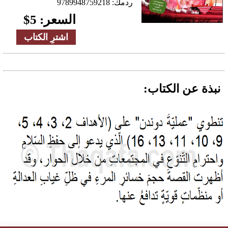
ردمك:
9789948759218
السعر:
5
$
اشترِ الكتاب
نبذة عن الكتاب: