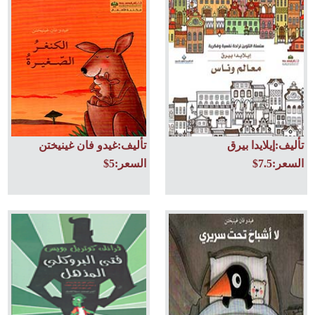
تأليف:إيلايدا بيرق
تأليف:غيدو فان غينيختن
السعر:7.5$
السعر:5$