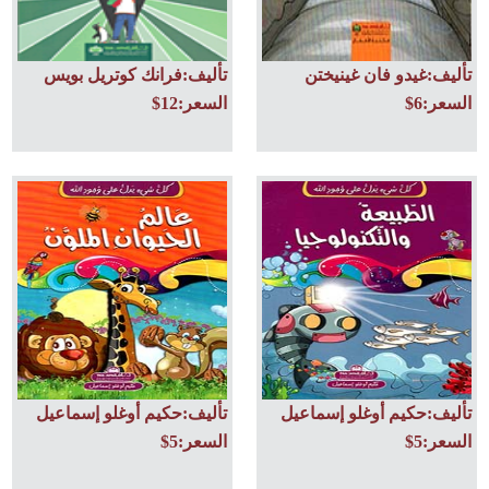
تأليف:غيدو فان غينيختن
تأليف:فرانك كوتريل بويس
السعر:6$
السعر:12$
تأليف:حكيم أوغلو إسماعيل
تأليف:حكيم أوغلو إسماعيل
السعر:5$
السعر:5$